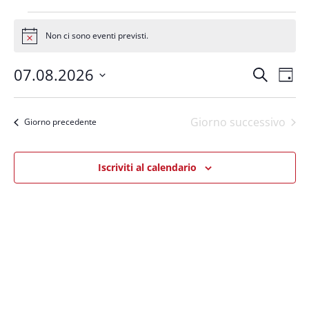
Eventi
for
Non ci sono eventi previsti.
Notice
7
Eventi
Even
Agosto
07.08.2026
Cerca
Giorn
Vist
Ricerca
2026
Seleziona
Navi
e
la
Giorno successivo
viste
Giorno precedente
data.
Navigazi
Iscriviti al calendario