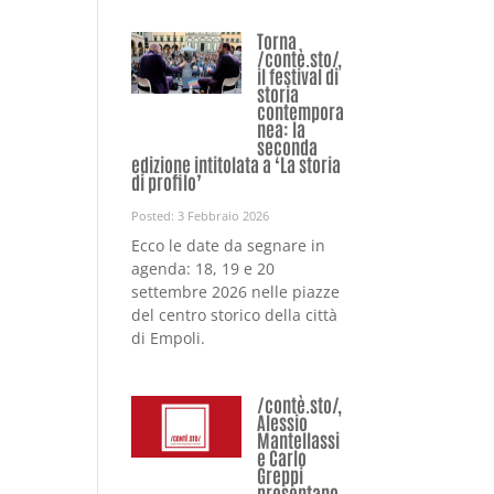
Torna
/contè.sto/,
il festival di
storia
contempora
nea: la
seconda
edizione intitolata a ‘La storia
di profilo’
Posted: 3 Febbraio 2026
Ecco le date da segnare in
agenda: 18, 19 e 20
settembre 2026 nelle piazze
del centro storico della città
di Empoli.
/contè.sto/,
Alessio
Mantellassi
e Carlo
Greppi
presentano