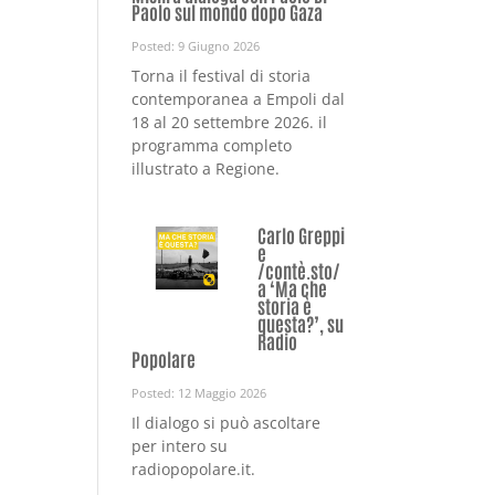
Paolo sul mondo dopo Gaza
Posted: 9 Giugno 2026
Torna il festival di storia
contemporanea a Empoli dal
18 al 20 settembre 2026. il
programma completo
illustrato a Regione.
Carlo Greppi
e
/contè.sto/
a ‘Ma che
storia è
questa?’, su
Radio
Popolare
Posted: 12 Maggio 2026
Il dialogo si può ascoltare
per intero su
radiopopolare.it.