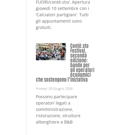
FUORI/contè.sto/. Apertura
giovedì 10 settembre con i
‘Calciatori partigiani’. Tutti
gli appuntamenti sono
gratuiti.
Contè.sto
Festival,
seconda
edizione:
bando per
gli operatori
economici
che sostengono l’iniziativa
Posted: 29 Giugno 2026
Possono partecipare
operatori legati a
somministrazione,
ristorazione, strutture
alberghiere e B&B