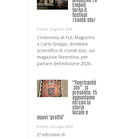
Empoli
torna il
festival
/contè.sto/
Posted: 3 Agosto 2026
L’intervista di FUL Magazine
a Carlo Greppi, direttore
scientifico di /contè.sto/, sul
magazine fiorentino, per
parlare dell’edizione 2026.
“Fuoricontè
.sto”, si
presenta: 15
appuntame
nti con la
storia
locale e
nuovi ‘profili’
Posted: 24 Luglio 2026
2ª edizione di