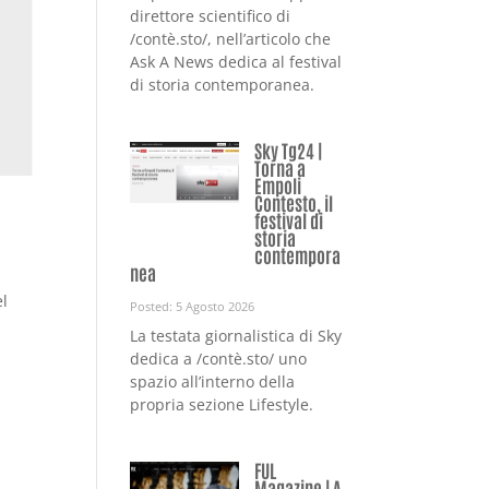
direttore scientifico di
/contè.sto/, nell’articolo che
Ask A News dedica al festival
di storia contemporanea.
Sky Tg24 |
Torna a
Empoli
Contesto, il
festival di
storia
contempora
nea
el
Posted: 5 Agosto 2026
La testata giornalistica di Sky
dedica a /contè.sto/ uno
spazio all’interno della
propria sezione Lifestyle.
FUL
Magazine | A