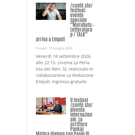
/contè.sto/
festival:
evento
speciale
“Murubutu –
Letteratura
p / TALK”
arriva a Empoli
Posted: 19 Giugno 2026
Venerdì 18 settembre 2026,
alle 22.15, cinema La Perla
(via dei Neri, 5), realizzato in
collaborazione La Redazione
Empoli. Ingresso gratuito
Il festival
/contè.sto/
diventa
internazion
ale. Lo
scrittore
Pankaj
Mishra dialoga con Paolo Di