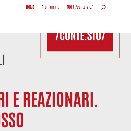
HOME
Programma
FUORI/contè.sto/