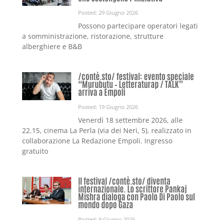
Posted: 29 Giugno 2026
Possono partecipare operatori legati
a somministrazione, ristorazione, strutture
alberghiere e B&B
/contè.sto/ festival: evento speciale
“Murubutu – Letteraturap / TALK”
arriva a Empoli
Posted: 19 Giugno 2026
Venerdì 18 settembre 2026, alle
22.15, cinema La Perla (via dei Neri, 5), realizzato in
collaborazione La Redazione Empoli. Ingresso
gratuito
Il festival /contè.sto/ diventa
internazionale. Lo scrittore Pankaj
Mishra dialoga con Paolo Di Paolo sul
mondo dopo Gaza
Posted: 9 Giugno 2026