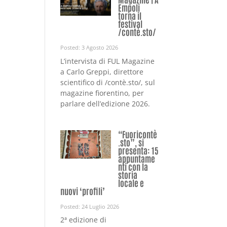
Empoli
torna il
festival
/contè.sto/
Posted: 3 Agosto 2026
L’intervista di FUL Magazine
a Carlo Greppi, direttore
scientifico di /contè.sto/, sul
magazine fiorentino, per
parlare dell’edizione 2026.
“Fuoricontè
.sto”, si
presenta: 15
appuntame
nti con la
storia
locale e
nuovi ‘profili’
Posted: 24 Luglio 2026
2ª edizione di