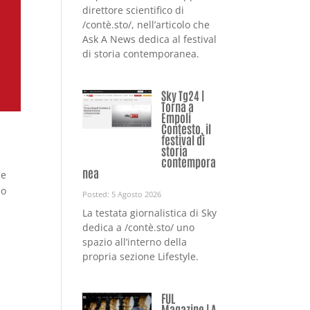
direttore scientifico di
/contè.sto/, nell’articolo che
Ask A News dedica al festival
di storia contemporanea.
Sky Tg24 |
Torna a
Empoli
Contesto, il
festival di
storia
contempora
nea
 e
no
Posted: 5 Agosto 2026
La testata giornalistica di Sky
dedica a /contè.sto/ uno
spazio all’interno della
propria sezione Lifestyle.
FUL
Magazine | A