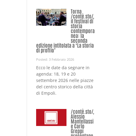
Torna
/contè.sto/,
il festival di
storia
contempora
nea: la
seconda
edizione intitolata a ‘La storia
di profilo’
Posted: 3 Febbraio 2026
Ecco le date da segnare in
agenda: 18, 19 e 20
settembre 2026 nelle piazze
del centro storico della città
di Empoli.
/contè.sto/,
Alessio
Mantellassi
e Carlo
Greppi
presentano