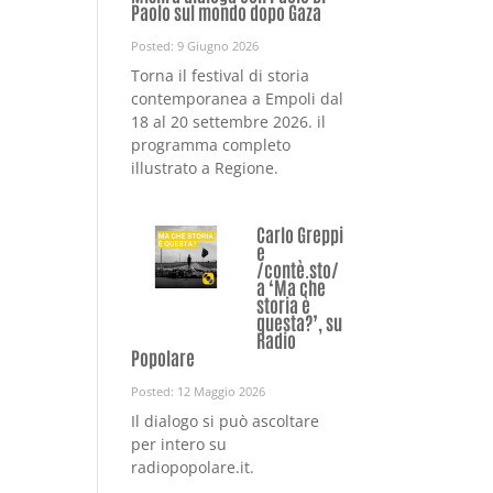
Paolo sul mondo dopo Gaza
Posted: 9 Giugno 2026
Torna il festival di storia
contemporanea a Empoli dal
18 al 20 settembre 2026. il
programma completo
illustrato a Regione.
Carlo Greppi
e
/contè.sto/
a ‘Ma che
storia è
questa?’, su
Radio
Popolare
Posted: 12 Maggio 2026
Il dialogo si può ascoltare
per intero su
radiopopolare.it.