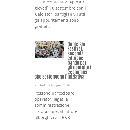
FUORI/contè.sto/. Apertura
giovedì 10 settembre con i
‘Calciatori partigiani’. Tutti
gli appuntamenti sono
gratuiti.
Contè.sto
Festival,
seconda
edizione:
bando per
gli operatori
economici
che sostengono l’iniziativa
Posted: 29 Giugno 2026
Possono partecipare
operatori legati a
somministrazione,
ristorazione, strutture
alberghiere e B&B