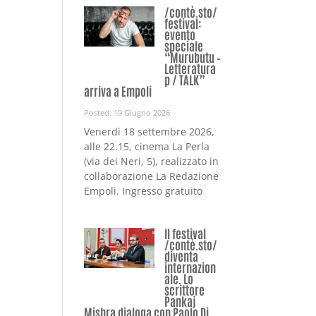
/contè.sto/
festival:
evento
speciale
“Murubutu –
Letteratura
p / TALK”
arriva a Empoli
Posted: 19 Giugno 2026
Venerdì 18 settembre 2026,
alle 22.15, cinema La Perla
(via dei Neri, 5), realizzato in
collaborazione La Redazione
Empoli. Ingresso gratuito
Il festival
/contè.sto/
diventa
internazion
ale. Lo
scrittore
Pankaj
Mishra dialoga con Paolo Di