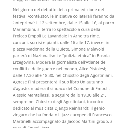
Nel giorno del debutto della prima edizione del
festival /contè.sto/, le iniziative collaterali faranno da
‘anteprima’: il 12 settembre, dalle 15 alle 16, al parco
Mariambini, si terrà lo spettacolo a cura della
Proloco Empoli Le Lavandaie in Arno tra rime,
canzoni, sorrisi e pianti; dalle 16 alle 17, invece, in
piazza Madonna della Quiete, Simone Malavolti
parlerà di Nazionalismi e “pulizia etnica” in Bosnia-
Erzegovina. Modera la giornalista dell’Atlante dei
conflitti e delle guerre nel mondo, Alice Pistolesi;
dalle 17.30 alle 18.30, nel Chiostro degli Agostiniani,
Agnese Pini presenterà il suo libro Un autunno
d’agosto, modera il sindaco del Comune di Empoli,
Alessio Mantellassi; a seguire dalle 19.30 alle 21,
sempre nel Chiostro degli Agostiniani, incontro
dedicato al musicista Django Reinhardt: il genio
zingaro che ha fondato il jazz europeo di Francesco
Martinelli accompagnato da Jacopo Martini group, a
cura di Empoli Jazz