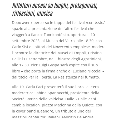
Riflettori accesi su luoghi, protagonisti,
riflessioni, musica
Dopo aver ripercorso le tappe del festival /contè.sto/,
spazio alla presentazione dell’altro festival che
viaggerà a fianco: Fuoricontè.sto, apertura il 10
settembre 2025, al Museo del Vetro, alle 18.30, con
Carlo Sisi e I pittori del Novecento empolese, modera
l’incontro la direttrice dei Musei di Empoli, Cristina
Gelli; l’11 settembre, nel Chiostro degli Agostiniani,
alle 17.30, Pier Luigi Gaspa sarà ospite con il suo
libro – che porta la firma anche di Luciano Niccolai –
dal titolo Per la libertà. La Resistenza nel fumetto.
Alle 19, Carla Paci presenterà il suo libro Lei c’era,
moderatrice Sabina Spannocchi, presidente della
Società Storica della Valdelsa. Dalle 21 alle 23 si
cambia location, piazza Madonna della Quiete, con
la cover band IDeandrè, un tributo a uno dei
maggiori cantautori italiani, Fabrizio De Andrè.